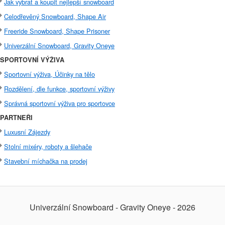
Jak vybrat a koupit nejlepší snowboard
Celodřevěný Snowboard, Shape Air
Freeride Snowboard, Shape Prisoner
Univerzální Snowboard, Gravity Oneye
SPORTOVNÍ VÝŽIVA
Sportovní výživa, Účinky na tělo
Rozdělení, dle funkce, sportovní výživy
Správná sportovní výživa pro sportovce
PARTNEŘI
Luxusní Zájezdy
Stolní mixéry, roboty a šlehače
Stavební míchačka na prodej
Univerzální Snowboard - Gravity Oneye - 2026