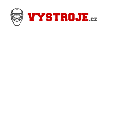
Nejlevnější Hokejové Výstroje - Pro hráče i
Brankářské