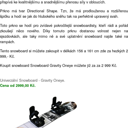
přispívá ke kvalitnějšímu a snadnějšímu přenosu síly v obloucích.
Prkno má tvar Directional Shape. Tzn, že má prodlouženou a rozšířenou
špičku a hodí se jak do hlubokého sněhu tak na perfektně upravený svah.
Toto prkno se hodí pro zvídavé pokročilejší snowboardisty, kteří rádi a pořád
zkoušejí něco nového. Díky tomuto prknu dostanou volnost nejen na
sjezdovkách, ale taky mimo ně a své uplatnění snowboard najde také na
rampách.
Tento snowboard si můžete zakoupit v délkách 156 a 161 cm zde za hezkých 2
999,- Kč.
Koupit snowboard Snowboard Gravity Oneye můžete již za za 2 999 Kč.
Univerzální Snowboard - Gravity Oneye.
Cena od 2999,00 Kč.