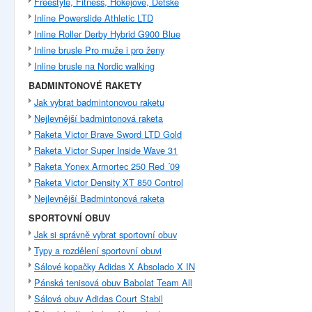
Freestyle, Fitness, Hokejové, Dětské
Inline Powerslide Athletic LTD
Inline Roller Derby Hybrid G900 Blue
Inline brusle Pro muže i pro ženy
Inline brusle na Nordic walking
BADMINTONOVÉ RAKETY
Jak vybrat badmintonovou raketu
Nejlevnější badmintonová raketa
Raketa Victor Brave Sword LTD Gold
Raketa Victor Super Inside Wave 31
Raketa Yonex Armortec 250 Red ´09
Raketa Victor Density XT 850 Control
Nejlevnější Badmintonová raketa
SPORTOVNÍ OBUV
Jak si správně vybrat sportovní obuv
Typy a rozdělení sportovní obuvi
Sálové kopačky Adidas X Absolado X IN
Pánská tenisová obuv Babolat Team All
Sálová obuv Adidas Court Stabil