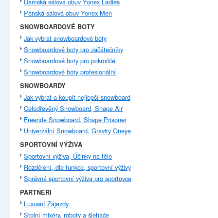
Dámská sálová obuv Yonex Ladies
Pánská sálová obuv Yonex Men
SNOWBOARDOVÉ BOTY
Jak vybrat snowboardové boty
Snowboardové boty pro začátečníky
Snowboardové boty pro pokročilé
Snowboardové boty profesionální
SNOWBOARDY
Jak vybrat a koupit nejlepší snowboard
Celodřevěný Snowboard, Shape Air
Freeride Snowboard, Shape Prisoner
Univerzální Snowboard, Gravity Oneye
SPORTOVNÍ VÝŽIVA
Sportovní výživa, Účinky na tělo
Rozdělení, dle funkce, sportovní výživy
Správná sportovní výživa pro sportovce
PARTNEŘI
Luxusní Zájezdy
Stolní mixéry, roboty a šlehače