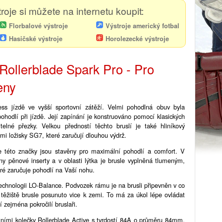
roje si můžete na internetu koupit:
Florbalové výstroje
Výstroje americký fotbal
Hasičské výstroje
Horolezecké výstroje
 Rollerblade Spark Pro - Pro
eny
ness jízdě ve vyšší sportovní zátěží. Velmi pohodlná obuv byla
hodlí při jízdě. Její zapínání je konstruováno pomocí klasických
telné přezky. Velkou předností těchto bruslí je také hliníkový
mi ložisky SG7, které zaručují dlouhou výdrž.
e této značky jsou stavěny pro maximální pohodlí a comfort. V
ány pěnové inserty a v oblasti lýtka je brusle vyplněná tlumeným,
ré zaručuje pohodlí na Vaší nohu.
echnologii LO-Balance. Podvozek rámu je na brusli připevněn v co
 těžiště brusle posunuto vice k zemi. To má za úkol lépe ovládat
í zejména pokročilí bruslaři.
itními kolečky Rollerblade Active s tvrdostí 84A o průměru 84mm.