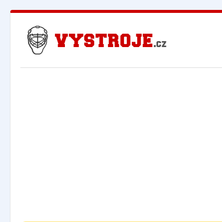
Nejlevnější Hokejové Výstroje - Pro hráče i
Brankářské