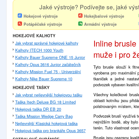
Jaké výstroje? Podívejte se, jaké výst
Hokejové výstroje
Hokejbalové výstroje
Potápěčské výstroje
Armádní výstroje
HOKEJOVÉ KALHOTY
Inline brusle
Jak vybrat správné hokejové kalhoty
Kalhoty ITECH 1000 Youth
muže i pro ž
Kalhoty Bauer Supreme ONE 15 Junior
Kalhoty Opus 3616 Junior začátečník
Tyto brusle slouží k fit
Kalhoty Mission Fuel 75 - Univerzální
vyrobena pro maximální po
tkaniček a jedné nastavi
Kalhoty Nike Bauer Supreme 10
podvozek vybaven kvalitní
HOKEJOVÉ TAŠKY
Všechny kolečkové brusl
Jak vybrat nejlevnější hokejovou tašku
oblasti kotníku jsou přid
Taška Itech Deluxe BG 18 Limited
polstrovaným místem, kte
Hokejová taška DR EB 20
Podvozek bruslí využívá t
Taška Mission Wedge Carry Bag
nejnižším bodě, aby bylo
Nejlevnější Klasická hokejová taška
terén. Tuto vlastnost ocen
Hokejová taška pro brankáře Opus 3657
Brusle jsou osazeny kval