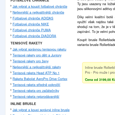
FOTBALOVÉ CHRÁNIČE
Ty jsou usazeny na ložis
Jak vybrat a koupit fotbalové chrániče
jsou silikonovými aditivy
Nejlevnější a nejkvalitnější chrániče
Díky velmi kvalitní bot
Fotbalové chrániče ADIDAS
využití však najdou také 
Fotbalové chrániče NIKE
shodují na tom, že je v tě
Fotbalové chrániče PUMA
zapínání. To je velmi poh
Fotbalové chrániče DIADORA
Koupit brusle Rollerbla
TENISOVÉ RAKETY
varianta brusle Rollerbla
Jak vybrat správnou tenisovou raketu
Tenisové rakety pro děti a Juniory
Tenisové rakety pro ženy
Nejlevnější a nejkvalitnější rakety
Inline brusle Roller
Pro - Pro muže i pro
Tenisová raketa Head ATP No.1
Raketa Babolat AeroPro Drive Cortex
Cena od 3199,00 K
Tenisová raketa středně pokročilí
Tenisová raketa pro začátečníky
Tenisová raketa nejprodávanější
INLINE BRUSLE
Jak vybrat a koupi správné inline brusle