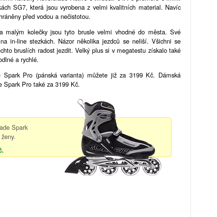
kách SG7, která jsou vyrobena z velmi kvalitních material. Navíc
 chráněny před vodou a nečistotou.
ě a malým kolečky jsou tyto brusle velmi vhodné do města. Své
na in-line stezkách. Názor několika jezdců se neliší. Všichni se
chto bruslích radost jezdit. Velký plus si v megatestu získalo také
odlné a rychlé.
de Spark Pro (pánská varianta) můžete již za 3199 Kč. Dámská
de Spark Pro také za 3199 Kč.
blade Spark
 ženy.
č.