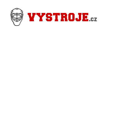
Nejlevnější Hokejové Výstroje - Pro hráče i
Brankářské