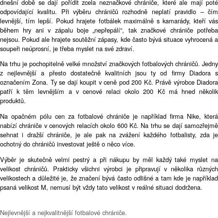
dnešní době se dají pořídit zcela neznačkové chrániče, které ale mají poté
odpovídající kvalitu. Při výběru chráničů rozhodně neplatí pravidlo – čím
levnější, tím lepší. Pokud hrajete fotbálek maximálně s kamarády, kteří vás
během hry ani v zápalu boje „nepřepálí“, tak značkové chrániče potřeba
nejsou. Pokud ale hrajete soutěžní zápasy, kde často bývá situace vyhrocená a
soupeři neúprosní, je třeba myslet na své zdraví.
Na trhu je pochopitelně velké množství značkových fotbalových chráničů. Jedny
z nejlevnější a přesto dostatečně kvalitních jsou ty od firmy Diadora s
označením Zona. Ty se dají koupit v ceně pod 200 Kč. Právě výrobce Diadora
patří k těm levnějším a v cenové relaci okolo 200 Kč má hned několik
produktů.
Na opačném pólu cen za fotbalové chrániče je například firma Nike, která
nabízí chrániče v cenových relacích okolo 600 Kč. Na trhu se dají samozřejmě
sehnat i dražší chrániče, je ale pak na zvážení každého fotbalisty, zda je
ochotný do chráničů investovat ještě o něco více.
Výběr je skutečně velmi pestrý a při nákupu by měl každý také myslet na
velikost chráničů. Prakticky všichni výrobci je připravují v několika různých
velikostech a důležité je, že značení bývá často odlišné a tam kde je například
psaná velikost M, nemusí být vždy tato velikost v reálné situaci dodržena.
Nejlevnější a nejkvalitnější fotbalové chrániče.