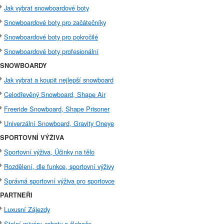
Jak vybrat snowboardové boty
Snowboardové boty pro začátečníky
Snowboardové boty pro pokročilé
Snowboardové boty profesionální
SNOWBOARDY
Jak vybrat a koupit nejlepší snowboard
Celodřevěný Snowboard, Shape Air
Freeride Snowboard, Shape Prisoner
Univerzální Snowboard, Gravity Oneye
SPORTOVNÍ VÝŽIVA
Sportovní výživa, Účinky na tělo
Rozdělení, dle funkce, sportovní výživy
Správná sportovní výživa pro sportovce
PARTNEŘI
Luxusní Zájezdy
Stolní mixéry, roboty a šlehače