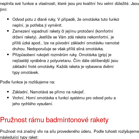
neplnila své funkce a vlastnosti, které jsou pro kvalitní hru velmi důležité. Jsou
jimi:
Odvod potu z dlaně ruky, V případě, že omotávka tuto funkci
neplní, je potřeba ji vyměnit.
Zamezení vypadnutí rakety či jejímu protočení (komfortní
držení rakety). Jestliže se Vám zdá raketa nekomfortní, je
příliš úzká apod., lze na původní základní omotávku namotat
druhou. Nedoporučuje se však příliš silná omotávka.
Přizpůsobení rukojeti rozměrům ruky. Omotávka (grip) je
nejčastěji vyráběna z polyuretanu. Čím dále oblíbenější jsou
základní froté omotávky. Každá raketa je vybavena dvěmi
typy omotávek.
Podle funkce je rozlišujeme na:
Základní, Namotává se přímo na rukojeť.
Vrchní, Horní omotávka s funkcí systému pro odvod potu a
jeho rychlého vysušení.
Pružnost rámu badmintonové rakety
Pružnost má značný vliv na sílu provedeného úderu. Podle tuhosti rozlyšujeme
následující typy raket: