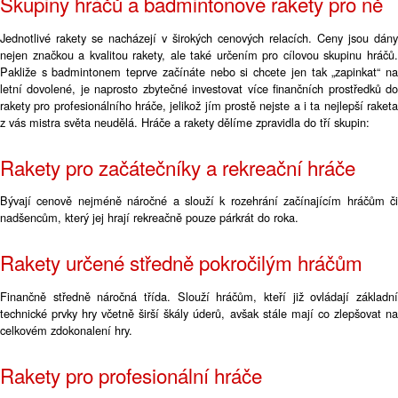
Skupiny hráčů a badmintonové rakety pro ně
Jednotlivé rakety se nacházejí v širokých cenových relacích. Ceny jsou dány
nejen značkou a kvalitou rakety, ale také určením pro cílovou skupinu hráčů.
Pakliže s badmintonem teprve začínáte nebo si chcete jen tak „zapinkat“ na
letní dovolené, je naprosto zbytečné investovat více finančních prostředků do
rakety pro profesionálního hráče, jelikož jím prostě nejste a i ta nejlepší raketa
z vás mistra světa neudělá. Hráče a rakety dělíme zpravidla do tří skupin:
Rakety pro začátečníky a rekreační hráče
Bývají cenově nejméně náročné a slouží k rozehrání začínajícím hráčům či
nadšencům, který jej hrají rekreačně pouze párkrát do roka.
Rakety určené středně pokročilým hráčům
Finančně středně náročná třída. Slouží hráčům, kteří již ovládají základní
technické prvky hry včetně širší škály úderů, avšak stále mají co zlepšovat na
celkovém zdokonalení hry.
Rakety pro profesionální hráče