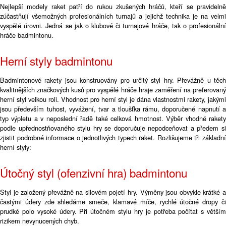
Nejlepší modely raket patří do rukou zkušených hráčů, kteří se pravidelně
zúčastňují všemožných profesionálních turnajů a jejichž technika je na velmi
vyspělé úrovni. Jedná se jak o klubové či turnajové hráče, tak o profesionální
hráče badmintonu.
Herní styly badmintonu
Badmintonové rakety jsou konstruovány pro určitý styl hry. Převážně u těch
kvalitnějších značkových kusů pro vyspělé hráče hraje zaměření na preferovaný
herní styl velkou roli. Vhodnost pro herní styl je dána vlastnostmi rakety, jakými
jsou především tuhost, vyvážení, tvar a tloušťka rámu, doporučené napnutí a
typ výpletu a v neposlední řadě také celková hmotnost. Výběr vhodné rakety
podle upřednostňovaného stylu hry se doporučuje nepodceňovat a předem si
zjistit podrobné informace o jednotlivých typech raket. Rozlišujeme tři základní
herní styly:
Útočný styl (ofenzivní hra) badmintonu
Styl je založený převážně na silovém pojetí hry. Výměny jsou obvykle krátké a
častými údery zde shledáme smeče, klamavé míče, rychlé útočné dropy či
prudké polo vysoké údery. Při útočném stylu hry je potřeba počítat s větším
rizikem nevynucených chyb.