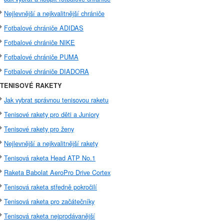
Nejlevnější a nejkvalitnější chrániče
Fotbalové chrániče ADIDAS
Fotbalové chrániče NIKE
Fotbalové chrániče PUMA
Fotbalové chrániče DIADORA
TENISOVÉ RAKETY
Jak vybrat správnou tenisovou raketu
Tenisové rakety pro děti a Juniory
Tenisové rakety pro ženy
Nejlevnější a nejkvalitnější rakety
Tenisová raketa Head ATP No.1
Raketa Babolat AeroPro Drive Cortex
Tenisová raketa středně pokročilí
Tenisová raketa pro začátečníky
Tenisová raketa nejprodávanější