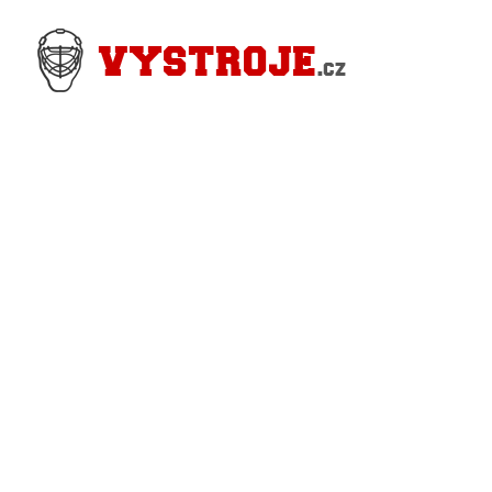
Nejlevnější Hokejové Výstroje - Pro hráče i
Brankářské