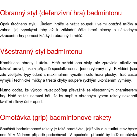
Obranný styl (defenzivní hra) badmintonu
Opak útočného stylu. Úkolem hráče je vrátit soupeři i velmi obtížné míčky a
zahnat jej vysokými loby až k základní čáře hrací plochy s následným
zkrácením hry pomocí krátkých obranných míčů.
Všestranný styl badmintonu
Kombinace obrany i útoku. Hráč ovládá oba styly, ale zpravidla nikoliv na
takové úrovni, jako v případě specializace na jeden vybraný styl. K vidění jsou
zde všelijaké typy úderů s maximálním využitím cele hrací plochy. Hráč často
vymýšlí technické míčky a trestá chyby soupeře rychlým ukončením výměny.
Nutno dodat, že výrobci raket počítají převážně se všestranným charakterem
hry. Hráč se tak nemusí bát, že by např. s obranným typem rakety nezahrál
kvalitní silový úder apod.
Omotávka (grip) badmintonové rakety
Součástí badmintonové rakety je také omotávka, jejíž vliv a aktuální stav byste
neměli v žádném případě podceňovat. V opačném případě by totiž omotávka