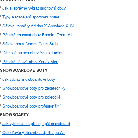
Jak si správně vybrat sportovní obuv
Typy a rozdělení sportovní obuvi
Sálové kopačky Adidas X Absolado X IN
Pánská tenisová obuv Babolat Team All
Sálová obuv Adidas Court Stabil
Dámská sálová obuv Yonex Ladies
Pánská sálová obuv Yonex Men
SNOWBOARDOVÉ BOTY
Jak vybrat snowboardové boty
Snowboardové boty pro začátečníky
Snowboardové boty pro pokročilé
Snowboardové boty profesionální
SNOWBOARDY
Jak vybrat a koupit nejlepší snowboard
Celodřevěný Snowboard, Shape Air