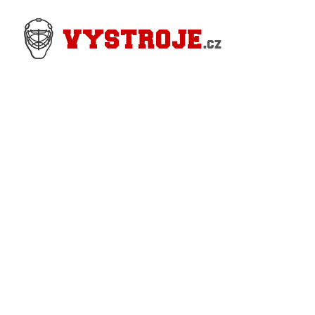
Nejlevnější Hokejové Výstroje - Pro hráče i
Brankářské