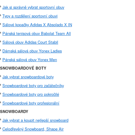
Jak si správně vybrat sportovní obuv
Typy a rozdělení sportovní obuvi
Sálové kopačky Adidas X Absolado X IN
Pánská tenisová obuv Babolat Team All
Sálová obuv Adidas Court Stabil
Dámská sálová obuv Yonex Ladies
Pánská sálová obuv Yonex Men
SNOWBOARDOVÉ BOTY
Jak vybrat snowboardové boty
Snowboardové boty pro začátečníky
Snowboardové boty pro pokročilé
Snowboardové boty profesionální
SNOWBOARDY
Jak vybrat a koupit nejlepší snowboard
Celodřevěný Snowboard, Shape Air