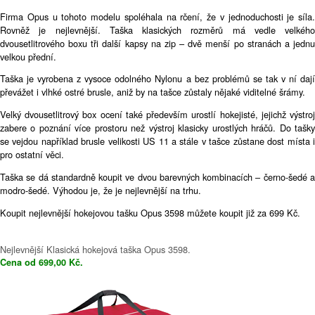
Firma Opus u tohoto modelu spoléhala na rčení, že v jednoduchosti je síla.
Rovněž je nejlevnější. Taška klasických rozměrů má vedle velkého
dvousetlitrového boxu tři další kapsy na zip – dvě menší po stranách a jednu
velkou přední.
Taška je vyrobena z vysoce odolného Nylonu a bez problémů se tak v ní dají
převážet i vlhké ostré brusle, aniž by na tašce zůstaly nějaké viditelné šrámy.
Velký dvousetlitrový box ocení také především urostlí hokejisté, jejichž výstroj
zabere o poznání více prostoru než výstroj klasicky urostlých hráčů. Do tašky
se vejdou například brusle velikosti US 11 a stále v tašce zůstane dost místa i
pro ostatní věci.
Taška se dá standardně koupit ve dvou barevných kombinacích – černo-šedé a
modro-šedé. Výhodou je, že je nejlevnější na trhu.
Koupit nejlevnější hokejovou tašku Opus 3598 můžete koupit již za 699 Kč.
Nejlevnější Klasická hokejová taška Opus 3598.
Cena od 699,00 Kč.