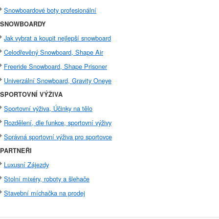
Snowboardové boty profesionální
SNOWBOARDY
Jak vybrat a koupit nejlepší snowboard
Celodřevěný Snowboard, Shape Air
Freeride Snowboard, Shape Prisoner
Univerzální Snowboard, Gravity Oneye
SPORTOVNÍ VÝŽIVA
Sportovní výživa, Účinky na tělo
Rozdělení, dle funkce, sportovní výživy
Správná sportovní výživa pro sportovce
PARTNEŘI
Luxusní Zájezdy
Stolní mixéry, roboty a šlehače
Stavební míchačka na prodej