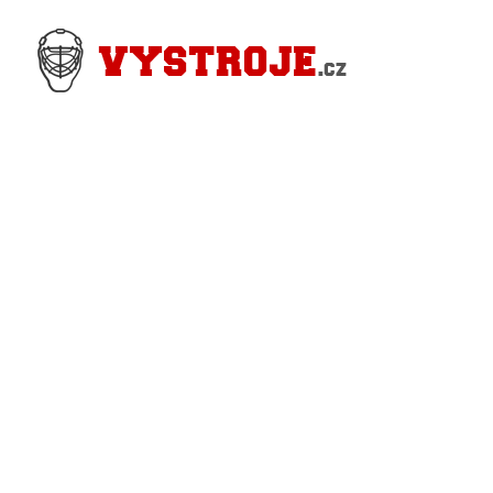
Nejlevnější Hokejové Výstroje - Pro hráče i
Brankářské